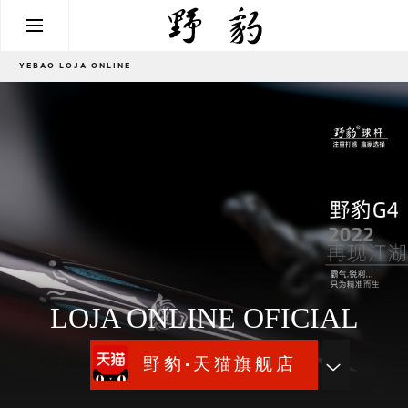
YEBAO LOJA ONLINE
LOJA ONLINE OFICIAL
野豹·天猫旗舰店