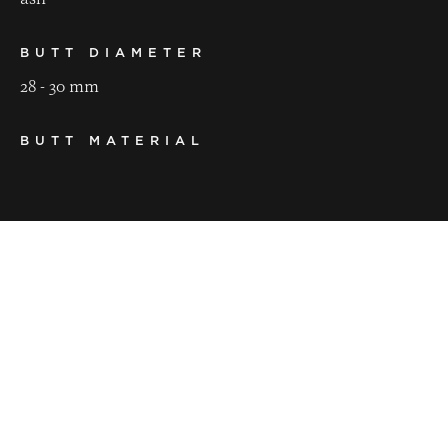
ash
BUTT DIAMETER
28 - 30 mm
BUTT MATERIAL
ebony
LENGTH
145 cm
WEIGHT
500 - 530 g
BALANCE POINT
43 - 45 cm