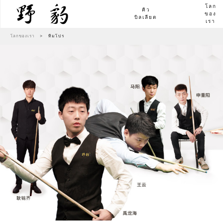
โลก
คิว
ของ
บิลเลียด
เรา
โลกของเรา
>
ทีมโปร