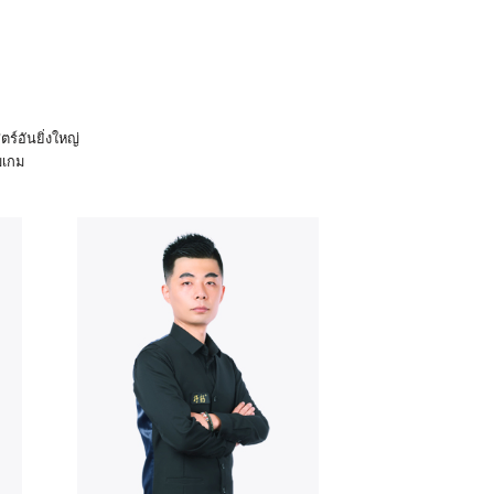
ตร์อันยิ่งใหญ่
บเกม